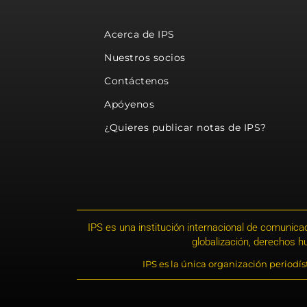
Acerca de IPS
Nuestros socios
Contáctenos
Apóyenos
¿Quieres publicar notas de IPS?
IPS es una institución internacional de comunicac
globalización, derechos 
IPS es la única organización periodí