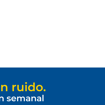
n ruido.
ín semanal