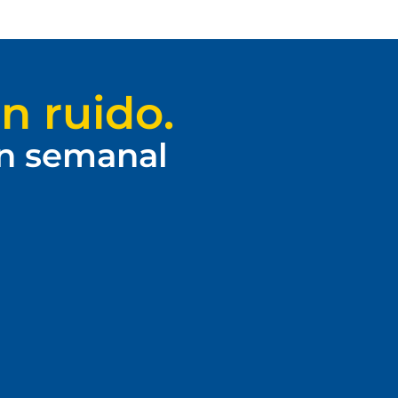
n ruido.
ín semanal