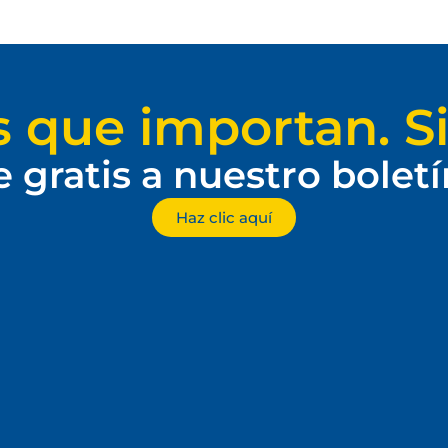
s que importan. Si
e gratis a nuestro bolet
Haz clic aquí