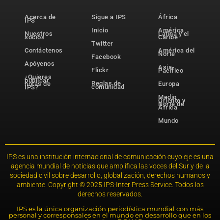
Acerca de
Sigue a IPS
África
IPS
Inicio
América
Nuestros
Latina y el
socios
Caribe
Twitter
Contáctenos
América del
Norte
Facebook
Apóyenos
Asia-
Flickr
Pacífico
¿Quieres
publicar
Reglas de
notas de
Europa
comunidad
IPS?
Medio
Oriente y
Norte de
África
Mundo
IPS es una institución internacional de comunicación cuyo eje es una
agencia mundial de noticias que amplifica las voces del Sur y de la
sociedad civil sobre desarrollo, globalización, derechos humanos y
ambiente. Copyright © 2025 IPS-Inter Press Service. Todos los
derechos reservados.
IPS es la única organización periodística mundial con más
personal y corresponsales en el mundo en desarrollo que en los