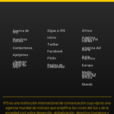
Acerca de
Sigue a IPS
África
IPS
Inicio
América
Nuestros
Latina y el
socios
Caribe
Twitter
Contáctenos
América del
Norte
Facebook
Apóyenos
Asia-
Flickr
Pacífico
¿Quieres
publicar
Reglas de
notas de
Europa
comunidad
IPS?
Medio
Oriente y
Norte de
África
Mundo
IPS es una institución internacional de comunicación cuyo eje es una
agencia mundial de noticias que amplifica las voces del Sur y de la
sociedad civil sobre desarrollo, globalización, derechos humanos y