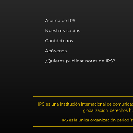
Acerca de IPS
Nuestros socios
Contáctenos
Apóyenos
¿Quieres publicar notas de IPS?
IPS es una institución internacional de comunicac
globalización, derechos 
IPS es la única organización periodí