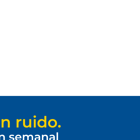
n ruido.
ín semanal