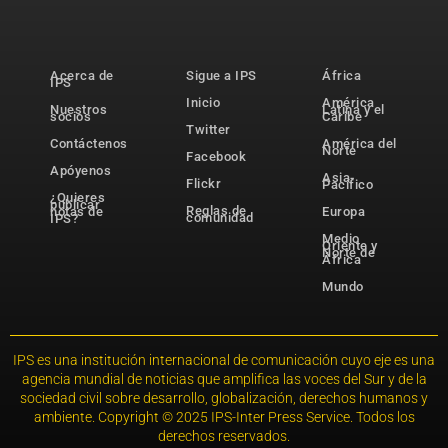
Acerca de
Sigue a IPS
África
IPS
Inicio
América
Nuestros
Latina y el
socios
Caribe
Twitter
Contáctenos
América del
Norte
Facebook
Apóyenos
Asia-
Flickr
Pacífico
¿Quieres
publicar
Reglas de
notas de
Europa
comunidad
IPS?
Medio
Oriente y
Norte de
África
Mundo
IPS es una institución internacional de comunicación cuyo eje es una
agencia mundial de noticias que amplifica las voces del Sur y de la
sociedad civil sobre desarrollo, globalización, derechos humanos y
ambiente. Copyright © 2025 IPS-Inter Press Service. Todos los
derechos reservados.