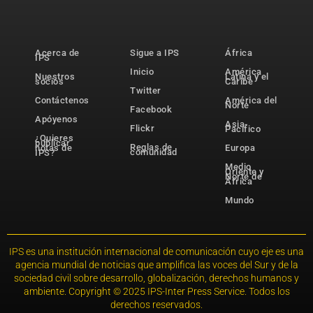
Acerca de
Sigue a IPS
África
IPS
Inicio
América
Nuestros
Latina y el
socios
Caribe
Twitter
Contáctenos
América del
Norte
Facebook
Apóyenos
Asia-
Flickr
Pacífico
¿Quieres
publicar
Reglas de
notas de
Europa
comunidad
IPS?
Medio
Oriente y
Norte de
África
Mundo
IPS es una institución internacional de comunicación cuyo eje es una
agencia mundial de noticias que amplifica las voces del Sur y de la
sociedad civil sobre desarrollo, globalización, derechos humanos y
ambiente. Copyright © 2025 IPS-Inter Press Service. Todos los
derechos reservados.