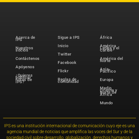
Acerca de
Sigue a IPS
África
IPS
Inicio
América
Nuestros
Latina y el
socios
Caribe
Twitter
Contáctenos
América del
Norte
Facebook
Apóyenos
Asia-
Flickr
Pacífico
¿Quieres
publicar
Reglas de
notas de
Europa
comunidad
IPS?
Medio
Oriente y
Norte de
África
Mundo
IPS es una institución internacional de comunicación cuyo eje es una
agencia mundial de noticias que amplifica las voces del Sur y de la
sociedad civil sobre desarrollo, globalización, derechos humanos y