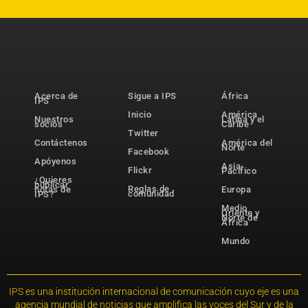
Acerca de
Sigue a IPS
África
IPS
Inicio
América
Nuestros
Latina y el
socios
Caribe
Twitter
Contáctenos
América del
Norte
Facebook
Apóyenos
Asia-
Flickr
Pacífico
¿Quieres
publicar
Reglas de
notas de
Europa
comunidad
IPS?
Medio
Oriente y
Norte de
África
Mundo
IPS es una institución internacional de comunicación cuyo eje es una
agencia mundial de noticias que amplifica las voces del Sur y de la