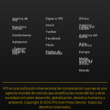
Acerca de
Sigue a IPS
África
IPS
Inicio
América
Nuestros
Latina y el
socios
Caribe
Twitter
Contáctenos
América del
Norte
Facebook
Apóyenos
Asia-
Flickr
Pacífico
¿Quieres
publicar
Reglas de
notas de
Europa
comunidad
IPS?
Medio
Oriente y
Norte de
África
Mundo
IPS es una institución internacional de comunicación cuyo eje es una
agencia mundial de noticias que amplifica las voces del Sur y de la
sociedad civil sobre desarrollo, globalización, derechos humanos y
ambiente. Copyright © 2025 IPS-Inter Press Service. Todos los
derechos reservados.