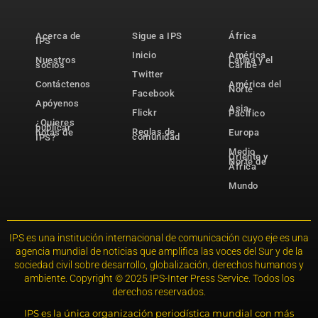
Acerca de
Sigue a IPS
África
IPS
Inicio
América
Nuestros
Latina y el
socios
Caribe
Twitter
Contáctenos
América del
Norte
Facebook
Apóyenos
Asia-
Flickr
Pacífico
¿Quieres
publicar
Reglas de
notas de
Europa
comunidad
IPS?
Medio
Oriente y
Norte de
África
Mundo
IPS es una institución internacional de comunicación cuyo eje es una
agencia mundial de noticias que amplifica las voces del Sur y de la
sociedad civil sobre desarrollo, globalización, derechos humanos y
ambiente. Copyright © 2025 IPS-Inter Press Service. Todos los
derechos reservados.
IPS es la única organización periodística mundial con más