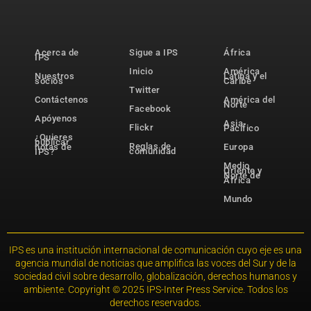
Acerca de
Sigue a IPS
África
IPS
Inicio
América
Nuestros
Latina y el
socios
Caribe
Twitter
Contáctenos
América del
Norte
Facebook
Apóyenos
Asia-
Flickr
Pacífico
¿Quieres
publicar
Reglas de
notas de
Europa
comunidad
IPS?
Medio
Oriente y
Norte de
África
Mundo
IPS es una institución internacional de comunicación cuyo eje es una
agencia mundial de noticias que amplifica las voces del Sur y de la
sociedad civil sobre desarrollo, globalización, derechos humanos y
ambiente. Copyright © 2025 IPS-Inter Press Service. Todos los
derechos reservados.