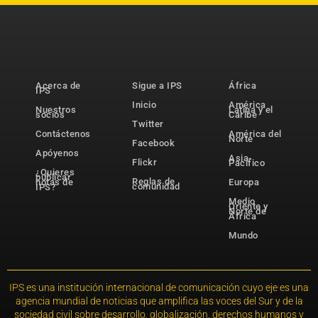
Acerca de
Sigue a IPS
África
IPS
Inicio
América
Nuestros
Latina y el
socios
Caribe
Twitter
Contáctenos
América del
Norte
Facebook
Apóyenos
Asia-
Flickr
Pacífico
¿Quieres
publicar
Reglas de
notas de
Europa
comunidad
IPS?
Medio
Oriente y
Norte de
África
Mundo
IPS es una institución internacional de comunicación cuyo eje es una
agencia mundial de noticias que amplifica las voces del Sur y de la
sociedad civil sobre desarrollo, globalización, derechos humanos y