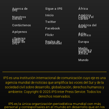
Acerca de
Sigue a IPS
África
IPS
Inicio
América
Nuestros
Latina y el
socios
Caribe
Twitter
Contáctenos
América del
Norte
Facebook
Apóyenos
Asia-
Flickr
Pacífico
¿Quieres
publicar
Reglas de
notas de
Europa
comunidad
IPS?
Medio
Oriente y
Norte de
África
Mundo
IPS es una institución internacional de comunicación cuyo eje es una
agencia mundial de noticias que amplifica las voces del Sur y de la
sociedad civil sobre desarrollo, globalización, derechos humanos y
ambiente. Copyright © 2025 IPS-Inter Press Service. Todos los
derechos reservados.
IPS es la única organización periodística mundial con más
personal y corresponsales en el mundo en desarrollo que en los