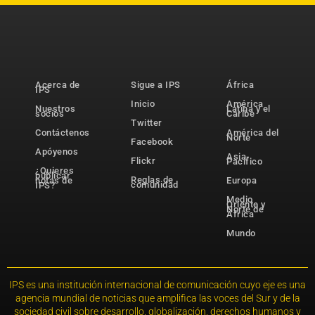
Acerca de
Sigue a IPS
África
IPS
Inicio
América
Nuestros
Latina y el
socios
Caribe
Twitter
Contáctenos
América del
Norte
Facebook
Apóyenos
Asia-
Flickr
Pacífico
¿Quieres
publicar
Reglas de
notas de
Europa
comunidad
IPS?
Medio
Oriente y
Norte de
África
Mundo
IPS es una institución internacional de comunicación cuyo eje es una
agencia mundial de noticias que amplifica las voces del Sur y de la
sociedad civil sobre desarrollo, globalización, derechos humanos y