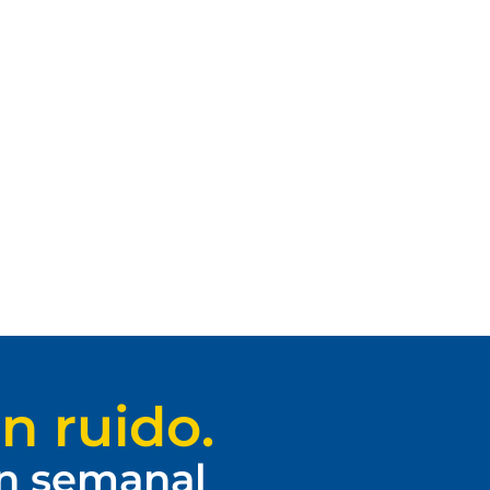
n ruido.
ín semanal