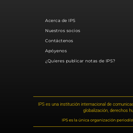
Acerca de IPS
Nuestros socios
Contáctenos
Apóyenos
¿Quieres publicar notas de IPS?
IPS es una institución internacional de comunicac
globalización, derechos 
IPS es la única organización periodí