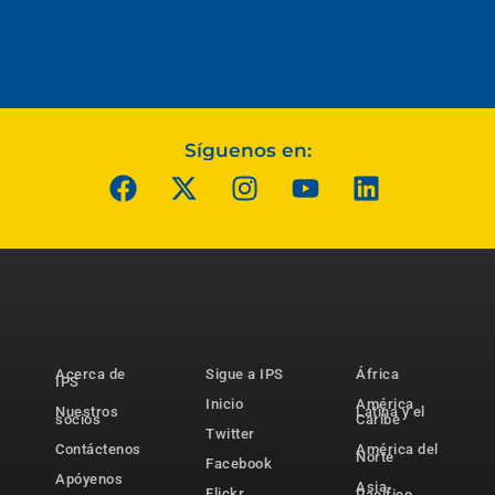
Síguenos en:
Acerca de
Sigue a IPS
África
IPS
Inicio
América
Nuestros
Latina y el
socios
Caribe
Twitter
Contáctenos
América del
Norte
Facebook
Apóyenos
Asia-
Flickr
Pacífico