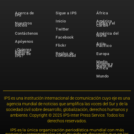
Acerca de
Sigue a IPS
África
IPS
Inicio
América
Nuestros
Latina y el
socios
Caribe
Twitter
Contáctenos
América del
Norte
Facebook
Apóyenos
Asia-
Flickr
Pacífico
¿Quieres
publicar
Reglas de
notas de
Europa
comunidad
IPS?
Medio
Oriente y
Norte de
África
Mundo
IPS es una institución internacional de comunicación cuyo eje es una
agencia mundial de noticias que amplifica las voces del Sur y de la
sociedad civil sobre desarrollo, globalización, derechos humanos y
ambiente. Copyright © 2025 IPS-Inter Press Service. Todos los
derechos reservados.
IPS es la única organización periodística mundial con más
personal y corresponsales en el mundo en desarrollo que en los