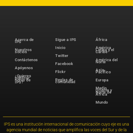
Acerca de
Sigue a IPS
África
IPS
Inicio
América
Nuestros
Latina y el
socios
Caribe
Twitter
Contáctenos
América del
Norte
Facebook
Apóyenos
Asia-
Flickr
Pacífico
¿Quieres
publicar
Reglas de
notas de
Europa
comunidad
IPS?
Medio
Oriente y
Norte de
África
Mundo
IPS es una institución internacional de comunicación cuyo eje es una
agencia mundial de noticias que amplifica las voces del Sur y de la