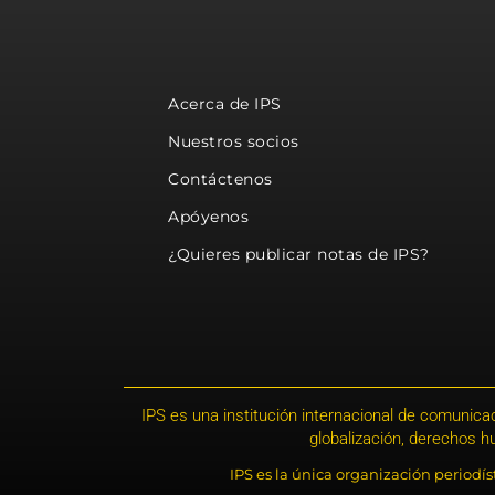
Acerca de IPS
Nuestros socios
Contáctenos
Apóyenos
¿Quieres publicar notas de IPS?
IPS es una institución internacional de comunicac
globalización, derechos 
IPS es la única organización periodí