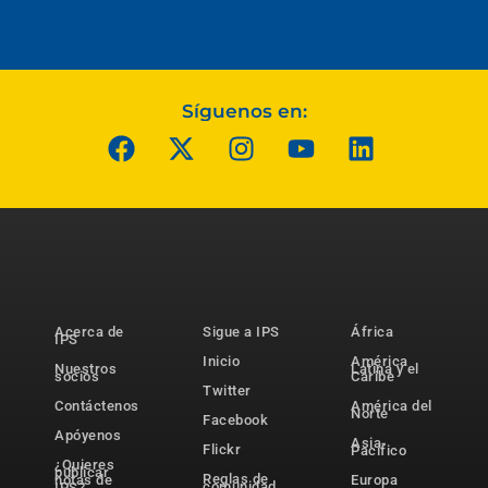
Síguenos en:
Acerca de
Sigue a IPS
África
IPS
Inicio
América
Nuestros
Latina y el
socios
Caribe
Twitter
Contáctenos
América del
Norte
Facebook
Apóyenos
Asia-
Flickr
Pacífico
¿Quieres
publicar
Reglas de
notas de
Europa
comunidad
IPS?