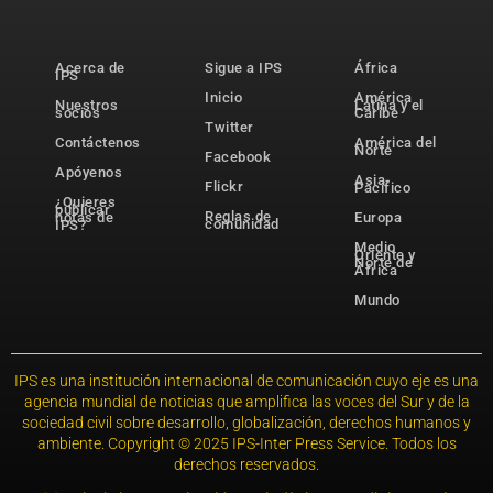
Acerca de
Sigue a IPS
África
IPS
Inicio
América
Nuestros
Latina y el
socios
Caribe
Twitter
Contáctenos
América del
Norte
Facebook
Apóyenos
Asia-
Flickr
Pacífico
¿Quieres
publicar
Reglas de
notas de
Europa
comunidad
IPS?
Medio
Oriente y
Norte de
África
Mundo
IPS es una institución internacional de comunicación cuyo eje es una
agencia mundial de noticias que amplifica las voces del Sur y de la
sociedad civil sobre desarrollo, globalización, derechos humanos y
ambiente. Copyright © 2025 IPS-Inter Press Service. Todos los
derechos reservados.