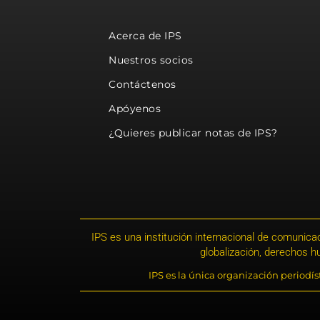
Acerca de IPS
Nuestros socios
Contáctenos
Apóyenos
¿Quieres publicar notas de IPS?
IPS es una institución internacional de comunicac
globalización, derechos 
IPS es la única organización periodí