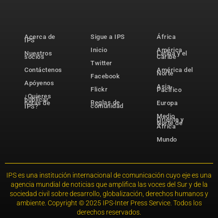
Acerca de
Sigue a IPS
África
IPS
Inicio
América
Nuestros
Latina y el
socios
Caribe
Twitter
Contáctenos
América del
Norte
Facebook
Apóyenos
Asia-
Flickr
Pacífico
¿Quieres
publicar
Reglas de
notas de
Europa
comunidad
IPS?
Medio
Oriente y
Norte de
África
Mundo
IPS es una institución internacional de comunicación cuyo eje es una
agencia mundial de noticias que amplifica las voces del Sur y de la
sociedad civil sobre desarrollo, globalización, derechos humanos y
ambiente. Copyright © 2025 IPS-Inter Press Service. Todos los
derechos reservados.