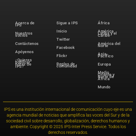
Acerca de
Sigue a IPS
África
IPS
Inicio
América
Nuestros
Latina y el
socios
Caribe
Twitter
Contáctenos
América del
Norte
Facebook
Apóyenos
Asia-
Flickr
Pacífico
¿Quieres
publicar
Reglas de
notas de
Europa
comunidad
IPS?
Medio
Oriente y
Norte de
África
Mundo
IPS es una institución internacional de comunicación cuyo eje es una
agencia mundial de noticias que amplifica las voces del Sur y de la
sociedad civil sobre desarrollo, globalización, derechos humanos y
ambiente. Copyright © 2025 IPS-Inter Press Service. Todos los
derechos reservados.