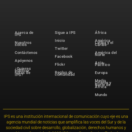
Acerca de
Sigue a IPS
África
IPS
Inicio
América
Nuestros
Latina y el
socios
Caribe
Twitter
Contáctenos
América del
Norte
Facebook
Apóyenos
Asia-
Flickr
Pacífico
¿Quieres
publicar
Reglas de
notas de
Europa
comunidad
IPS?
Medio
Oriente y
Norte de
África
Mundo
IPS es una institución internacional de comunicación cuyo eje es una
agencia mundial de noticias que amplifica las voces del Sur y de la
sociedad civil sobre desarrollo, globalización, derechos humanos y