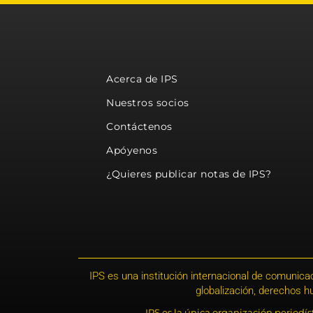
Acerca de IPS
Nuestros socios
Contáctenos
Apóyenos
¿Quieres publicar notas de IPS?
IPS es una institución internacional de comunicac
globalización, derechos 
IPS es la única organización periodí