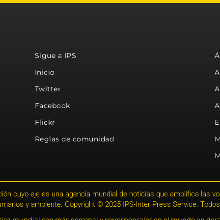
Sigue a IPS
Á
Inicio
A
Twitter
A
Facebook
A
Flickr
E
Reglas de comunidad
M
M
ión cuyo eje es una agencia mundial de noticias que amplifica las voce
humanos y ambiente. Copyright © 2025 IPS-Inter Press Service. Todos
stica mundial con más personal y corresponsales en el mundo en desa