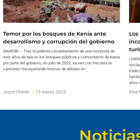
Temor por los bosques de Kenia ante
Los 
desarrollismo y corrupción del gobierno
inco
turí
NAIROBI – Tras el polémico levantamiento de una moratoria de
seis años de tala en los bosques públicos y comunitarios de Kenia
LINGA
por parte del gobierno, en julio de 2023, se ven con frecuencia
escla
camiones transportando troncos de árboles en
tradic
famil
años 
Joyce Chimbi
13 marzo, 2025
Rina 
Noticia