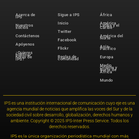
Acerca de
Sigue a IPS
África
IPS
Inicio
América
Nuestros
Latina y el
socios
Caribe
Twitter
Contáctenos
América del
Norte
Facebook
Apóyenos
Asia-
Flickr
Pacífico
¿Quieres
publicar
Reglas de
notas de
Europa
comunidad
IPS?
Medio
Oriente y
Norte de
África
Mundo
IPS es una institución internacional de comunicación cuyo eje es una
agencia mundial de noticias que amplifica las voces del Sur y de la
sociedad civil sobre desarrollo, globalización, derechos humanos y
ambiente. Copyright © 2025 IPS-Inter Press Service. Todos los
derechos reservados.
IPS es la única organización periodística mundial con más