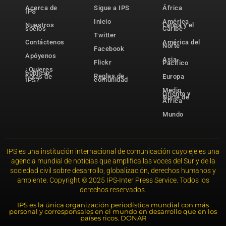
Acerca de
Sigue a IPS
África
IPS
Inicio
América
Nuestros
Latina y el
socios
Caribe
Twitter
Contáctenos
América del
Norte
Facebook
Apóyenos
Asia-
Flickr
Pacífico
¿Quieres
publicar
Reglas de
notas de
Europa
comunidad
IPS?
Medio
Oriente y
Norte de
África
Mundo
IPS es una institución internacional de comunicación cuyo eje es una
agencia mundial de noticias que amplifica las voces del Sur y de la
sociedad civil sobre desarrollo, globalización, derechos humanos y
ambiente. Copyright © 2025 IPS-Inter Press Service. Todos los
derechos reservados.
IPS es la única organización periodística mundial con más
personal y corresponsales en el mundo en desarrollo que en los
países ricos. DONAR