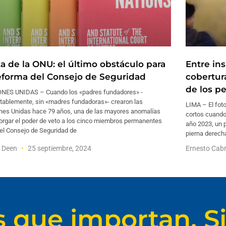
ta de la ONU: el último obstáculo para
Entre ins
reforma del Consejo de Seguridad
cobertura
de los p
NES UNIDAS – Cuando los «padres fundadores» -
tablemente, sin «madres fundadoras»- crearon las
LIMA – El foto
nes Unidas hace 79 años, una de las mayores anomalías
cortos cuando
torgar el poder de veto a los cinco miembros permanentes
año 2023, un p
del Consejo de Seguridad de
pierna derecha
f Deen
25 septiembre, 2024
Ernesto Cab
s que importan. Si