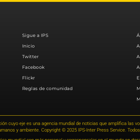
Sigue a IPS
Á
Inicio
A
Twitter
A
Facebook
A
Flickr
E
Reglas de comunidad
M
M
ión cuyo eje es una agencia mundial de noticias que amplifica las voce
humanos y ambiente. Copyright © 2025 IPS-Inter Press Service. Todos
stica mundial con más personal y corresponsales en el mundo en desa