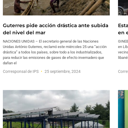
Guterres pide acción drástica ante subida
Est
del nivel del mar
en 
NACIONES UNIDAS – El secretario general de las Naciones
GINEB
Unidas António Guterres, reclamó este miércoles 25 una “acción
en Líb
drástica” a todos los países, sobre todo a los industrializados,
vecina
para reducir las emisiones de gases de efecto invernadero que
libané
dañan el
Corresponsal de IPS
25 septiembre, 2024
Corre