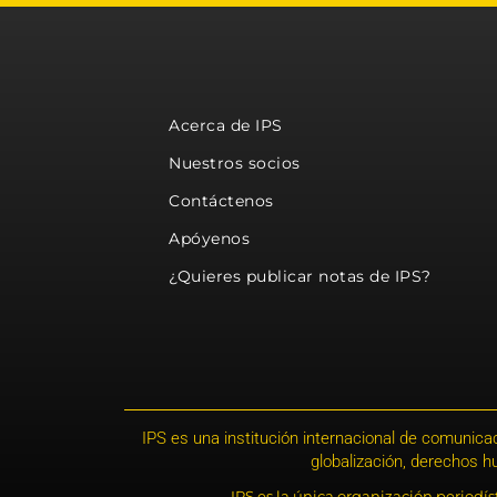
Acerca de IPS
Nuestros socios
Contáctenos
Apóyenos
¿Quieres publicar notas de IPS?
IPS es una institución internacional de comunicac
globalización, derechos 
IPS es la única organización periodí