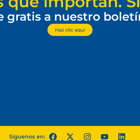
s que importan. Si
e gratis a nuestro bolet
Haz clic aquí
Síguenos en: