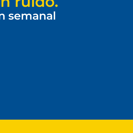
n ruido.
ín semanal