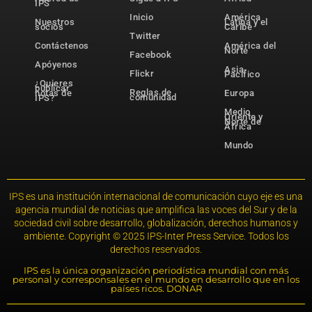
IPS
Inicio
América
Nuestros
Latina y el
socios
Caribe
Twitter
Contáctenos
América del
Norte
Facebook
Apóyenos
Asia-
Flickr
Pacífico
¿Quieres
publicar
Reglas de
notas de
Europa
comunidad
IPS?
Medio
Oriente y
Norte de
África
Mundo
IPS es una institución internacional de comunicación cuyo eje es una
agencia mundial de noticias que amplifica las voces del Sur y de la
sociedad civil sobre desarrollo, globalización, derechos humanos y
ambiente. Copyright © 2025 IPS-Inter Press Service. Todos los
derechos reservados.
IPS es la única organización periodística mundial con más
personal y corresponsales en el mundo en desarrollo que en los
países ricos. DONAR