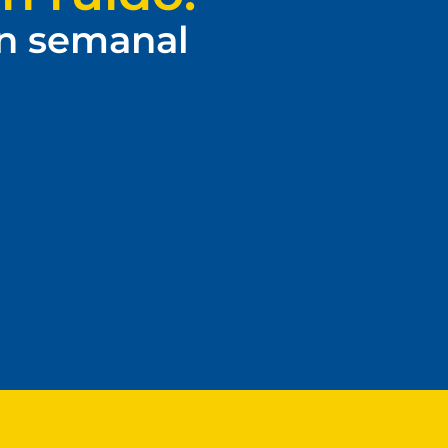
ín semanal