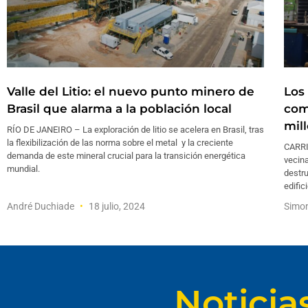
Valle del Litio: el nuevo punto minero de
Los
Brasil que alarma a la población local
com
mil
RÍO DE JANEIRO – La exploración de litio se acelera en Brasil, tras
la flexibilización de las norma sobre el metal y la creciente
CARRI
demanda de este mineral crucial para la transición energética
vecina
mundial.
destru
edific
André Duchiade
18 julio, 2024
Simon
Noticia