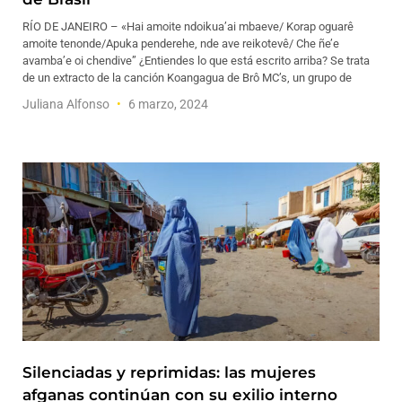
RÍO DE JANEIRO – «Hai amoite ndoikua’ai mbaeve/ Korap oguarê
amoite tenonde/Apuka penderehe, nde ave reikotevê/ Che ñe’e
avamba’e oi chendive” ¿Entiendes lo que está escrito arriba? Se trata
de un extracto de la canción Koangagua de Brô MC’s, un grupo de
Juliana Alfonso
6 marzo, 2024
Silenciadas y reprimidas: las mujeres
afganas continúan con su exilio interno