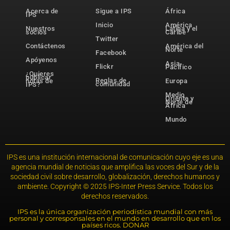
Acerca de
Sigue a IPS
África
IPS
Inicio
América
Nuestros
Latina y el
socios
Caribe
Twitter
Contáctenos
América del
Norte
Facebook
Apóyenos
Asia-
Flickr
Pacífico
¿Quieres
publicar
Reglas de
notas de
Europa
comunidad
IPS?
Medio
Oriente y
Norte de
África
Mundo
IPS es una institución internacional de comunicación cuyo eje es una
agencia mundial de noticias que amplifica las voces del Sur y de la
sociedad civil sobre desarrollo, globalización, derechos humanos y
ambiente. Copyright © 2025 IPS-Inter Press Service. Todos los
derechos reservados.
IPS es la única organización periodística mundial con más
personal y corresponsales en el mundo en desarrollo que en los
países ricos. DONAR