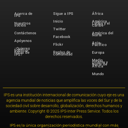
Acerca de
Sigue a IPS
África
IPS
Inicio
América
Nuestros
Latina y el
socios
Caribe
Twitter
Contáctenos
América del
Norte
Facebook
Apóyenos
Asia-
Flickr
Pacífico
¿Quieres
publicar
Reglas de
notas de
Europa
comunidad
IPS?
Medio
Oriente y
Norte de
África
Mundo
IPS es una institución internacional de comunicación cuyo eje es una
agencia mundial de noticias que amplifica las voces del Sur y de la
sociedad civil sobre desarrollo, globalización, derechos humanos y
ambiente. Copyright © 2025 IPS-Inter Press Service. Todos los
derechos reservados.
IPS es la única organización periodística mundial con más