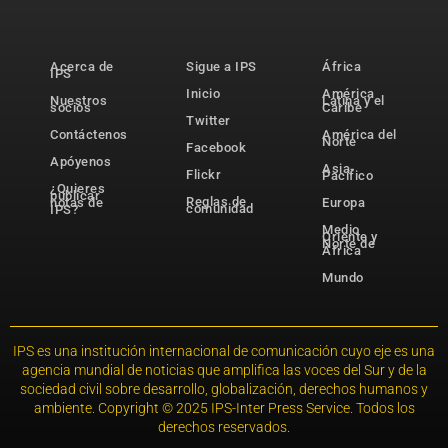
Acerca de
Sigue a IPS
África
IPS
Inicio
América
Nuestros
Latina y el
socios
Caribe
Twitter
Contáctenos
América del
Norte
Facebook
Apóyenos
Asia-
Flickr
Pacífico
¿Quieres
publicar
Reglas de
notas de
Europa
comunidad
IPS?
Medio
Oriente y
Norte de
África
Mundo
IPS es una institución internacional de comunicación cuyo eje es una
agencia mundial de noticias que amplifica las voces del Sur y de la
sociedad civil sobre desarrollo, globalización, derechos humanos y
ambiente. Copyright © 2025 IPS-Inter Press Service. Todos los
derechos reservados.