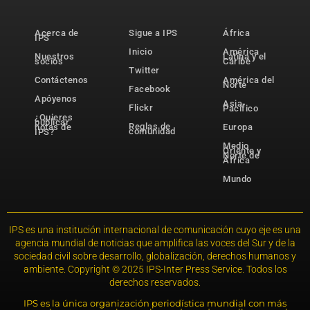
Acerca de
Sigue a IPS
África
IPS
Inicio
América
Nuestros
Latina y el
socios
Caribe
Twitter
Contáctenos
América del
Norte
Facebook
Apóyenos
Asia-
Flickr
Pacífico
¿Quieres
publicar
Reglas de
notas de
Europa
comunidad
IPS?
Medio
Oriente y
Norte de
África
Mundo
IPS es una institución internacional de comunicación cuyo eje es una
agencia mundial de noticias que amplifica las voces del Sur y de la
sociedad civil sobre desarrollo, globalización, derechos humanos y
ambiente. Copyright © 2025 IPS-Inter Press Service. Todos los
derechos reservados.
IPS es la única organización periodística mundial con más