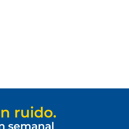
n ruido.
ín semanal