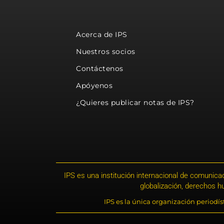
Acerca de IPS
Nuestros socios
Contáctenos
Apóyenos
¿Quieres publicar notas de IPS?
IPS es una institución internacional de comunicac
globalización, derechos 
IPS es la única organización periodí