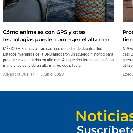
Cómo animales con GPS y otras
Prot
tecnologías pueden proteger el alta mar
tie
MÉXICO – En marzo, tras casi dos décadas de debates, los
NUEVA
Estados miembros de la ONU aprobaron un acuerdo histórico para
casi 2
proteger la vida marina en alta mar. Aunque dos tercios del océano
guerra
mundial se consideran alta mar, es decir, fuera
utiliz
Alejandra Cuéllar
5 junio, 2023
Ezequ
Noticia
Suscríbet