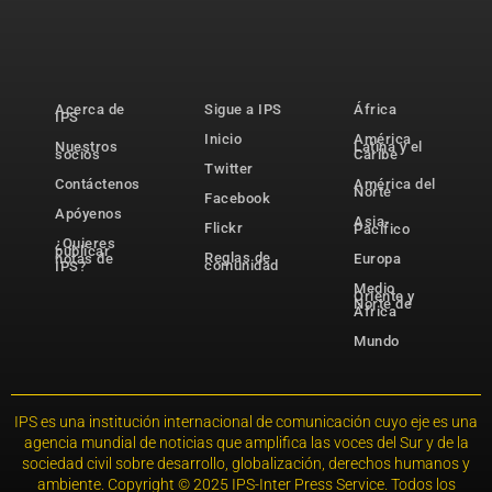
Acerca de
Sigue a IPS
África
IPS
Inicio
América
Nuestros
Latina y el
socios
Caribe
Twitter
Contáctenos
América del
Norte
Facebook
Apóyenos
Asia-
Flickr
Pacífico
¿Quieres
publicar
Reglas de
notas de
Europa
comunidad
IPS?
Medio
Oriente y
Norte de
África
Mundo
IPS es una institución internacional de comunicación cuyo eje es una
agencia mundial de noticias que amplifica las voces del Sur y de la
sociedad civil sobre desarrollo, globalización, derechos humanos y
ambiente. Copyright © 2025 IPS-Inter Press Service. Todos los