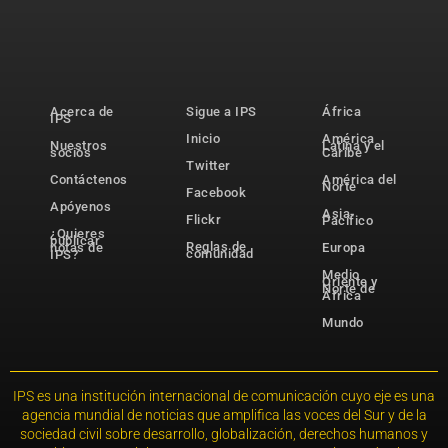
Acerca de
Sigue a IPS
África
IPS
Inicio
América
Nuestros
Latina y el
socios
Caribe
Twitter
Contáctenos
América del
Norte
Facebook
Apóyenos
Asia-
Flickr
Pacífico
¿Quieres
publicar
Reglas de
notas de
Europa
comunidad
IPS?
Medio
Oriente y
Norte de
África
Mundo
IPS es una institución internacional de comunicación cuyo eje es una
agencia mundial de noticias que amplifica las voces del Sur y de la
sociedad civil sobre desarrollo, globalización, derechos humanos y