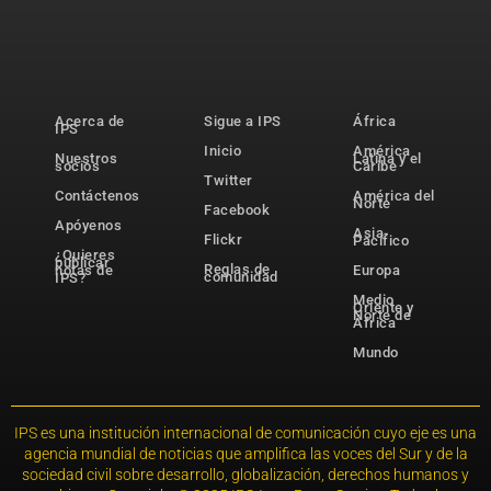
Acerca de
Sigue a IPS
África
IPS
Inicio
América
Nuestros
Latina y el
socios
Caribe
Twitter
Contáctenos
América del
Norte
Facebook
Apóyenos
Asia-
Flickr
Pacífico
¿Quieres
publicar
Reglas de
notas de
Europa
comunidad
IPS?
Medio
Oriente y
Norte de
África
Mundo
IPS es una institución internacional de comunicación cuyo eje es una
agencia mundial de noticias que amplifica las voces del Sur y de la
sociedad civil sobre desarrollo, globalización, derechos humanos y