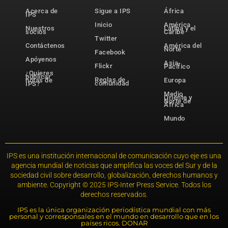
Acerca de
Sigue a IPS
África
IPS
Inicio
América
Nuestros
Latina y el
socios
Caribe
Twitter
Contáctenos
América del
Norte
Facebook
Apóyenos
Asia-
Flickr
Pacífico
¿Quieres
publicar
Reglas de
notas de
Europa
comunidad
IPS?
Medio
Oriente y
Norte de
África
Mundo
IPS es una institución internacional de comunicación cuyo eje es una
agencia mundial de noticias que amplifica las voces del Sur y de la
sociedad civil sobre desarrollo, globalización, derechos humanos y
ambiente. Copyright © 2025 IPS-Inter Press Service. Todos los
derechos reservados.
IPS es la única organización periodística mundial con más
personal y corresponsales en el mundo en desarrollo que en los
países ricos. DONAR