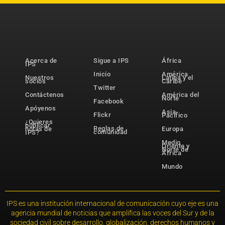
Acerca de
Sigue a IPS
África
IPS
Inicio
América
Nuestros
Latina y el
socios
Caribe
Twitter
Contáctenos
América del
Norte
Facebook
Apóyenos
Asia-
Flickr
Pacífico
¿Quieres
publicar
Reglas de
notas de
Europa
comunidad
IPS?
Medio
Oriente y
Norte de
África
Mundo
IPS es una institución internacional de comunicación cuyo eje es una
agencia mundial de noticias que amplifica las voces del Sur y de la
sociedad civil sobre desarrollo, globalización, derechos humanos y