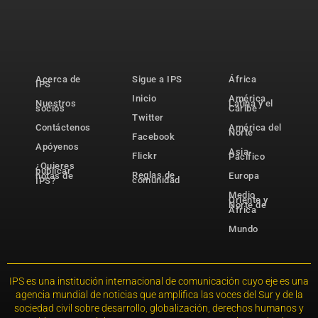
Acerca de
Sigue a IPS
África
IPS
Inicio
América
Nuestros
Latina y el
socios
Caribe
Twitter
Contáctenos
América del
Norte
Facebook
Apóyenos
Asia-
Flickr
Pacífico
¿Quieres
publicar
Reglas de
notas de
Europa
comunidad
IPS?
Medio
Oriente y
Norte de
África
Mundo
IPS es una institución internacional de comunicación cuyo eje es una
agencia mundial de noticias que amplifica las voces del Sur y de la
sociedad civil sobre desarrollo, globalización, derechos humanos y