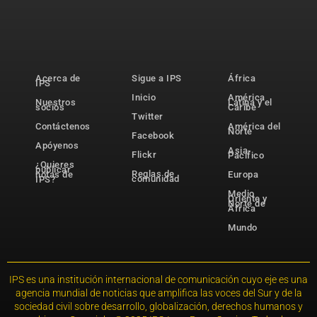
Acerca de
Sigue a IPS
África
IPS
Inicio
América
Nuestros
Latina y el
socios
Caribe
Twitter
Contáctenos
América del
Norte
Facebook
Apóyenos
Asia-
Flickr
Pacífico
¿Quieres
publicar
Reglas de
notas de
Europa
comunidad
IPS?
Medio
Oriente y
Norte de
África
Mundo
IPS es una institución internacional de comunicación cuyo eje es una
agencia mundial de noticias que amplifica las voces del Sur y de la
sociedad civil sobre desarrollo, globalización, derechos humanos y