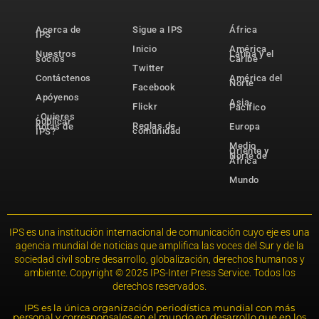
Acerca de
Sigue a IPS
África
IPS
Inicio
América
Nuestros
Latina y el
socios
Caribe
Twitter
Contáctenos
América del
Norte
Facebook
Apóyenos
Asia-
Flickr
Pacífico
¿Quieres
publicar
Reglas de
notas de
Europa
comunidad
IPS?
Medio
Oriente y
Norte de
África
Mundo
IPS es una institución internacional de comunicación cuyo eje es una
agencia mundial de noticias que amplifica las voces del Sur y de la
sociedad civil sobre desarrollo, globalización, derechos humanos y
ambiente. Copyright © 2025 IPS-Inter Press Service. Todos los
derechos reservados.
IPS es la única organización periodística mundial con más
personal y corresponsales en el mundo en desarrollo que en los