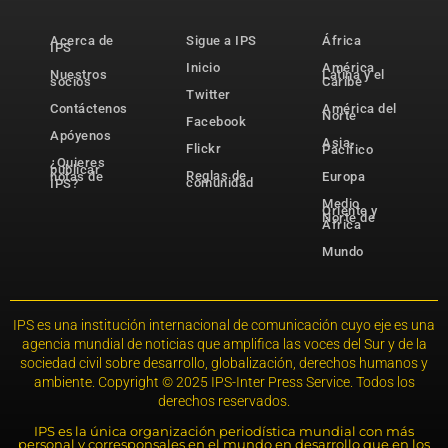
Acerca de
Sigue a IPS
África
IPS
Inicio
América
Nuestros
Latina y el
socios
Caribe
Twitter
Contáctenos
América del
Norte
Facebook
Apóyenos
Asia-
Flickr
Pacífico
¿Quieres
publicar
Reglas de
notas de
Europa
comunidad
IPS?
Medio
Oriente y
Norte de
África
Mundo
IPS es una institución internacional de comunicación cuyo eje es una
agencia mundial de noticias que amplifica las voces del Sur y de la
sociedad civil sobre desarrollo, globalización, derechos humanos y
ambiente. Copyright © 2025 IPS-Inter Press Service. Todos los
derechos reservados.
IPS es la única organización periodística mundial con más
personal y corresponsales en el mundo en desarrollo que en los