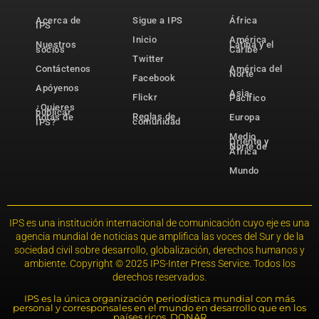
Acerca de
Sigue a IPS
África
IPS
Inicio
América
Nuestros
Latina y el
socios
Caribe
Twitter
Contáctenos
América del
Norte
Facebook
Apóyenos
Asia-
Flickr
Pacífico
¿Quieres
publicar
Reglas de
notas de
Europa
comunidad
IPS?
Medio
Oriente y
Norte de
África
Mundo
IPS es una institución internacional de comunicación cuyo eje es una
agencia mundial de noticias que amplifica las voces del Sur y de la
sociedad civil sobre desarrollo, globalización, derechos humanos y
ambiente. Copyright © 2025 IPS-Inter Press Service. Todos los
derechos reservados.
IPS es la única organización periodística mundial con más
personal y corresponsales en el mundo en desarrollo que en los
países ricos. DONAR