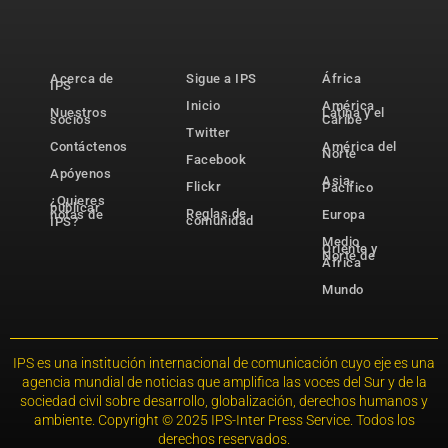
Acerca de
Sigue a IPS
África
IPS
Inicio
América
Nuestros
Latina y el
socios
Caribe
Twitter
Contáctenos
América del
Norte
Facebook
Apóyenos
Asia-
Flickr
Pacífico
¿Quieres
publicar
Reglas de
notas de
Europa
comunidad
IPS?
Medio
Oriente y
Norte de
África
Mundo
IPS es una institución internacional de comunicación cuyo eje es una
agencia mundial de noticias que amplifica las voces del Sur y de la
sociedad civil sobre desarrollo, globalización, derechos humanos y
ambiente. Copyright © 2025 IPS-Inter Press Service. Todos los
derechos reservados.