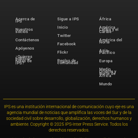
Acerca de
Sigue a IPS
África
IPS
Inicio
América
Nuestros
Latina y el
socios
Caribe
Twitter
Contáctenos
América del
Norte
Facebook
Apóyenos
Asia-
Flickr
Pacífico
¿Quieres
publicar
Reglas de
notas de
Europa
comunidad
IPS?
Medio
Oriente y
Norte de
África
Mundo
IPS es una institución internacional de comunicación cuyo eje es una
agencia mundial de noticias que amplifica las voces del Sur y de la
sociedad civil sobre desarrollo, globalización, derechos humanos y
ambiente. Copyright © 2025 IPS-Inter Press Service. Todos los
derechos reservados.